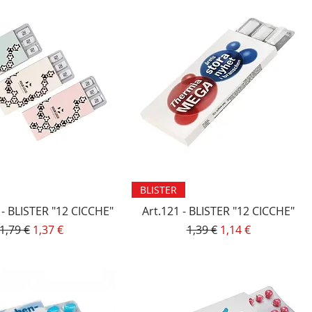
Vista rapida
Vista rapida
BLISTER
 - BLISTER "12 CICCHE"
Art.121 - BLISTER "12 CICCHE"
Prezzo regolare
Prezzo scontato
Prezzo regolare
Prezzo scontato
1,79 €
1,37 €
1,39 €
1,14 €