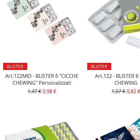
Vista rapida
Vista rapida
BLISTER
BLISTER
Art.122MID - BLISTER 6 "CICCHE
Art.122 - BLISTER 
CHEWING" Personalizzati
CHEWING
Prezzo regolare
Prezzo scontato
Prezzo rego
Prezz
1,47 €
0,98 €
1,07 €
0,82 