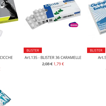
Vista rapida
BLISTER
BLISTER
6 CICCHE
Art.135 - BLISTER 36 CARAMELLE
Art.
Prezzo regolare
Prezzo scontato
2,08 €
1,79 €
lare
o scontato
€