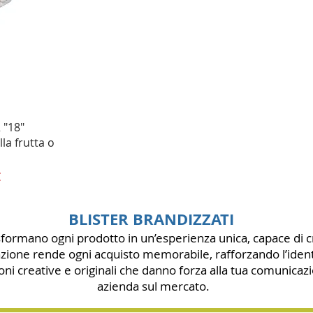
 "18"
la frutta o
lare
o scontato
€
BLISTER BRANDIZZATI
trasformano ogni prodotto in un’esperienza unica, capace d
azione rende ogni acquisto memorabile, rafforzando l’iden
ioni creative e originali che danno forza alla tua comunica
azienda sul mercato.