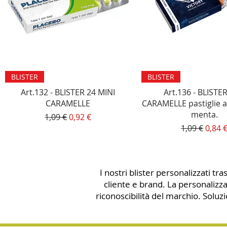
Vista rapida
Vista rapida
BLISTER
BLISTER
Art.132 - BLISTER 24 MINI
Art.136 - BLISTER
CARAMELLE
CARAMELLE pastiglie al
menta.
Prezzo regolare
Prezzo scontato
1,09 €
0,92 €
Prezzo rego
Prezz
1,09 €
0,84 
I nostri blister personalizzati 
cliente e brand. La personalizz
riconoscibilità del marchio. Soluz