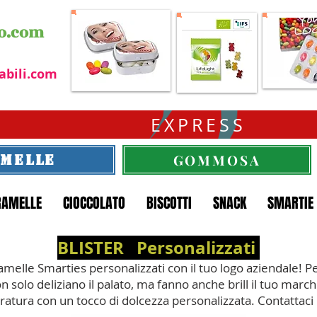
o.com
abili.com
EXPRESS
GOMMOSA
MELLE
RAMELLE
CIOCCOLATO
BISCOTTI
SNACK
SMARTIE
BLISTER Personalizzati
aramelle Smarties personalizzati con il tuo logo aziendale! Pe
on solo deliziano il palato, ma fanno anche brill il tuo marchio
atura con un tocco di dolcezza personalizzata. Contattaci 