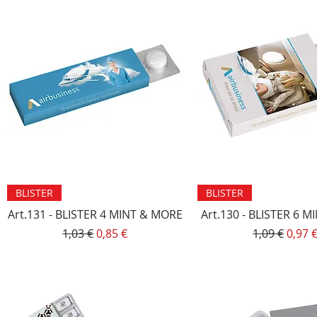
Vista rapida
Vista rapida
BLISTER
BLISTER
Art.131 - BLISTER 4 MINT & MORE
Art.130 - BLISTER 6
Prezzo regolare
Prezzo scontato
Prezzo rego
Prezz
1,03 €
0,85 €
1,09 €
0,97 