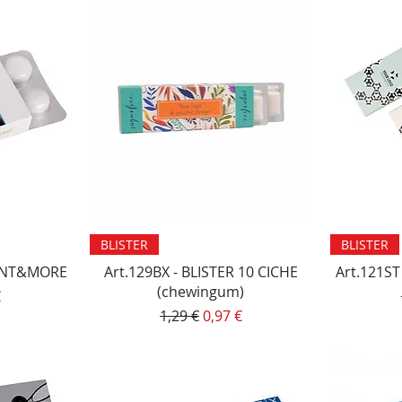
Vista rapida
BLISTER
BLISTER
 MINT&MORE
Art.129BX - BLISTER 10 CICHE
Art.121ST
(chewingum)
lare
o scontato
€
Prezzo regolare
Prezzo scontato
1,29 €
0,97 €