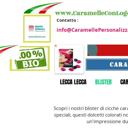
www.CaramelleConLog
Contatto :
info@CaramellePersonalizz
CARA
LECCA LECCA
BLISTER
CA
Scopri i nostri blister di cicche c
speciali, questi dolcetti colorati n
un'impressione dur