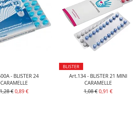
Vista rapida
Vista rapida
BLISTER
500A - BLISTER 24
Art.134 - BLISTER 21 MINI
CARAMELLE
CARAMELLE
Prezzo regolare
Prezzo scontato
Prezzo regolare
Prezzo scontato
1,28 €
0,89 €
1,08 €
0,91 €