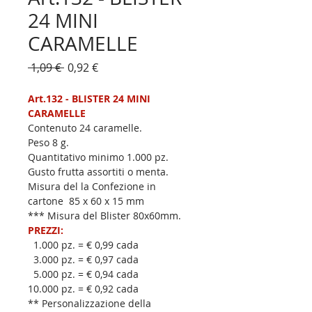
24 MINI
CARAMELLE
Prezzo
Prezzo
 1,09 € 
0,92 €
regolare
scontato
Art.132 - BLISTER 24 MINI 
CARAMELLE
Contenuto 24 caramelle.    
Peso 8 g. 
Quantitativo minimo 1.000 pz.    
Gusto frutta assortiti o menta. 
Misura del la Confezione in 
cartone  85 x 60 x 15 mm
*** Misura del Blister 80x60mm.
PREZZI:
  1.000 pz. = € 0,99 cada  
  3.000 pz. = € 0,97 cada
  5.000 pz. = € 0,94 cada
10.000 pz. = € 0,92 cada
** Personalizzazione della 