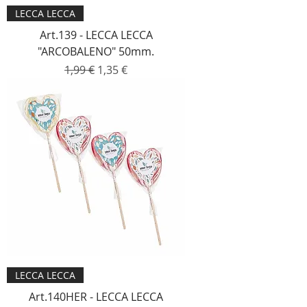
LECCA LECCA
Art.139 - LECCA LECCA
"ARCOBALENO" 50mm.
Prezzo regolare
Prezzo scontato
1,99 €
1,35 €
LECCA LECCA
Art.140HER - LECCA LECCA