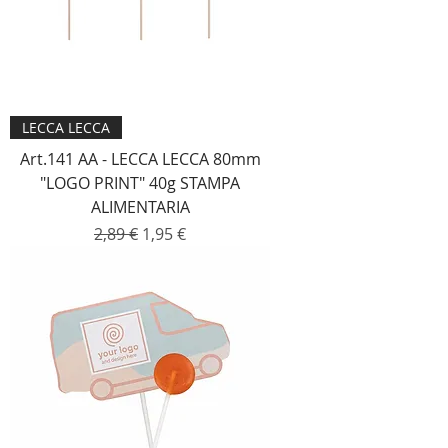
LECCA LECCA
Art.141 AA - LECCA LECCA 80mm
"LOGO PRINT" 40g STAMPA
ALIMENTARIA
Prezzo regolare
Prezzo scontato
2,89 €
1,95 €