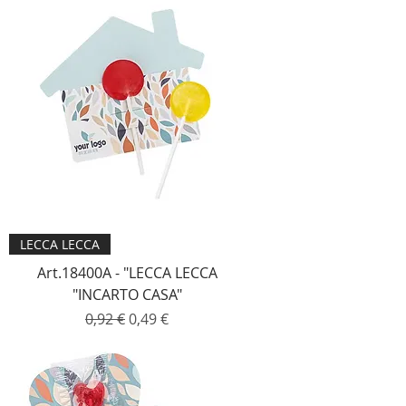
LECCA LECCA
Art.18400A - "LECCA LECCA
"INCARTO CASA"
Prezzo regolare
Prezzo scontato
0,92 €
0,49 €