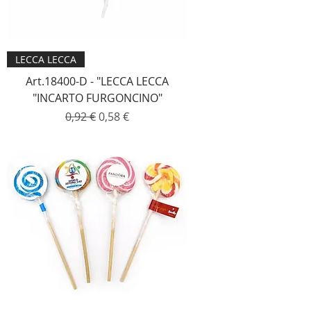
LECCA LECCA
Art.18400-D - "LECCA LECCA
"INCARTO FURGONCINO"
Prezzo regolare
Prezzo scontato
0,92 €
0,58 €