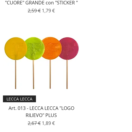
"CUORE" GRANDE con "STICKER "
Prezzo regolare
Prezzo scontato
2,59 €
1,79 €
LECCA LECCA
Art. 013 - LECCA LECCA "LOGO
RILIEVO" PLUS
Prezzo regolare
Prezzo scontato
2,67 €
1,89 €