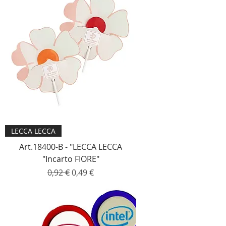
LECCA LECCA
Art.18400-B - "LECCA LECCA
"Incarto FIORE"
Prezzo regolare
Prezzo scontato
0,92 €
0,49 €