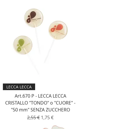
LECCA LECCA
Art.670 P - LECCA LECCA
CRISTALLO "TONDO" o "CUORE" -
"50 mm" SENZA ZUCCHERO
Prezzo regolare
Prezzo scontato
2,55 €
1,75 €