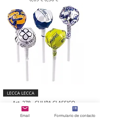
LECCA LECCA
Art. 278 - CHUPA CLASSICO
Prezzo regolare
Prezzo scontato
0,39 €
0,26 €
Email
Formulario de contacto