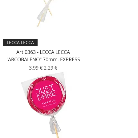
LECCA LECCA
Art.0363 - LECCA LECCA
"ARCOBALENO" 70mm. EXPRESS
Prezzo regolare
Prezzo scontato
3,99 €
2,29 €