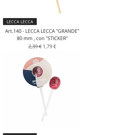
LECCA LECCA
Art.140 - LECCA LECCA "GRANDE"
80 mm , con "STICKER"
Prezzo regolare
Prezzo scontato
2,39 €
1,79 €