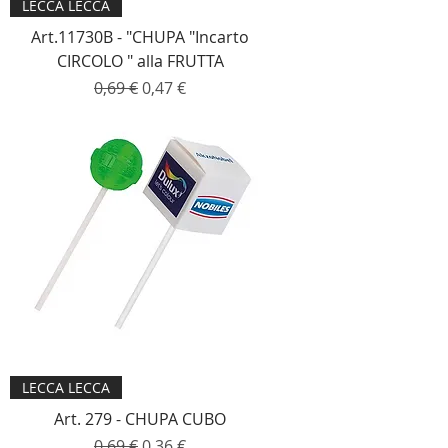
LECCA LECCA
Art.11730B - "CHUPA "Incarto
CIRCOLO " alla FRUTTA
Prezzo regolare
Prezzo scontato
0,69 €
0,47 €
LECCA LECCA
Art. 279 - CHUPA CUBO
Prezzo regolare
Prezzo scontato
0,69 €
0,36 €