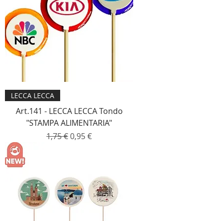
LECCA LECCA
Art.141 - LECCA LECCA Tondo
"STAMPA ALIMENTARIA"
Prezzo regolare
Prezzo scontato
1,75 €
0,95 €