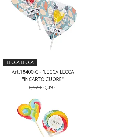
LECCA LECCA
Art.18400-C - "LECCA LECCA
"INCARTO CUORE"
Prezzo regolare
Prezzo scontato
0,92 €
0,49 €