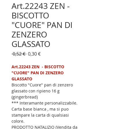
Art.22243 ZEN -
BISCOTTO
"CUORE" PAN DI
ZENZERO
GLASSATO
Prezzo
Prezzo
 0,52 € 
0,30 €
regolare
scontato
Art.22243 ZEN  - BISCOTTO 
"CUORE" PAN DI ZENZERO 
GLASSATO  
Biscotto "Cuore" pan di zenzero 
glassato con ripieno 16 g 
(gingerbread)
*** Interamante personalizzabile. 
Carta base bianca , ma si puo 
stampare la carta di qualsiasi 
colore.
PRODOTTO NATALIZIO (Vendita da 