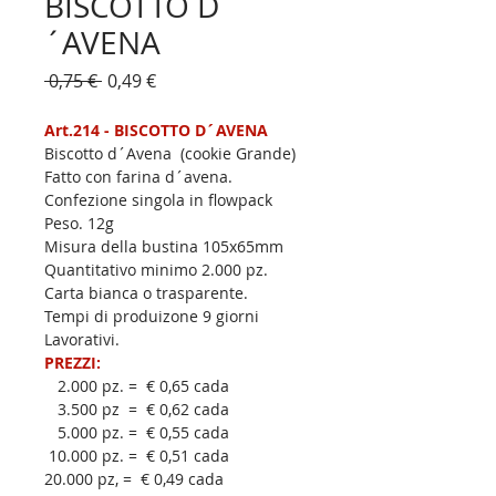
BISCOTTO D
´AVENA
Prezzo
Prezzo
 0,75 € 
0,49 €
regolare
scontato
Art.214 - BISCOTTO D´AVENA
Biscotto d´Avena  (cookie Grande) 
Fatto con farina d´avena.
Confezione singola in flowpack 
Peso. 12g         
Misura della bustina 105x65mm
Quantitativo minimo 2.000 pz. 
Carta bianca o trasparente.
Tempi di produizone 9 giorni 
Lavorativi.
PREZZI:
   2.000 pz. =  € 0,65 cada
   3.500 pz  =  € 0,62 cada
   5.000 pz. =  € 0,55 cada
 10.000 pz. =  € 0,51 cada
20.000 pz, =  € 0,49 cada