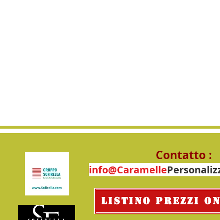
Contatto :
info
@Caramelle
Personaliz
Listino PREZZI O