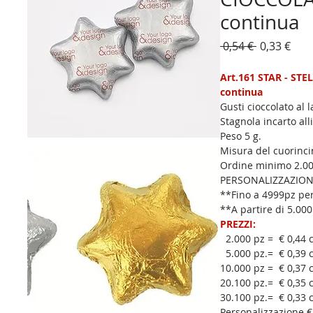
continua
Prezzo
Pre
 0,54 € 
0,33 €
regolare
sco
Art.161 STAR - ST
continua
Gusti cioccolato al 
Stagnola incarto al
Peso 5 g.     
Misura del cuorin
Ordine minimo 2.00
PERSONALIZZAZIONE
**Fino a 4999pz per
**A partire di 5.000
PREZZI:
  2.000 pz =  € 0,44
  5.000 pz.=  € 0,39
10.000 pz =  € 0,37 
20.100 pz.=  € 0,35 
30.100 pz.=  € 0,33 
Personalizzazione €