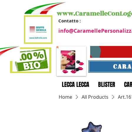
www.CaramelleConLog
Contatto :
info@CaramellePersonalizz
CARA
LECCA LECCA
BLISTER
CA
Home
All Products
Art.1