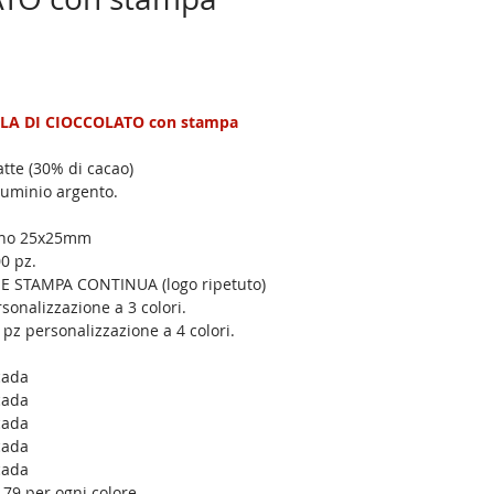
zzo
ntato
ELLA DI CIOCCOLATO con stampa 
latte (30% di cacao)
liuminio argento.
cino 25x25mm
0 pz. 
 STAMPA CONTINUA (logo ripetuto)
sonalizzazione a 3 colori.
 pz personalizzazione a 4 colori.
 cada
 cada
cada
cada
cada
 79 per ogni colore.