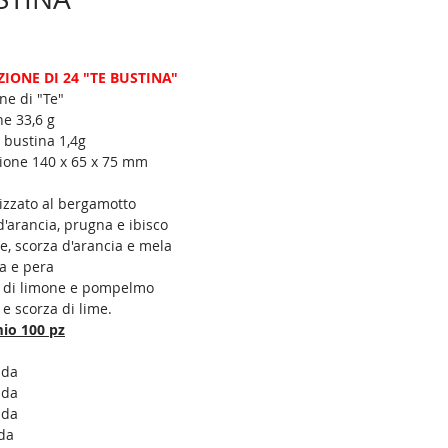
ZIONE DI 24 "TE BUSTINA"
ne di "Te"
ne 33,6 g
 bustina 1,4g
zione 140 x 65 x 75 mm
izzato al bergamotto
d'arancia, prugna e ibisco
, scorza d'arancia e mela
a e pera
a di limone e pompelmo
e scorza di lime.
io 100 pz
ada   
ada   
cada
ada