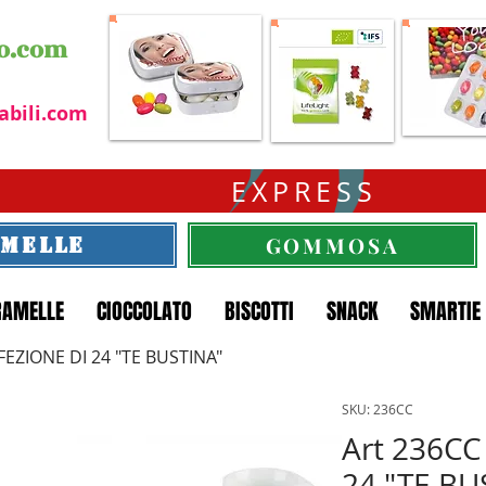
o.com
abili.com
EXPRESS
GOMMOSA
MELLE
RAMELLE
CIOCCOLATO
BISCOTTI
SNACK
SMARTIE
FEZIONE DI 24 "TE BUSTINA"
SKU: 236CC
Art 236C
24 "TE BU