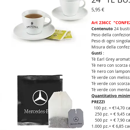
Prezzo
5,95 €
Art 236CC  "CONFE
Contenuto 
24 busti
Peso della confezio
Peso di ogni singola
Misura della confe
Gusti 
: 
Tè Earl Grey aromat
Tè nero con scorza 
Tè nero con lampone
Tè verde con meliss
Tè verde con scorz
Tè verde con menta 
Quantitativo minim
PREZZI
  100 pz. = €14,70 c
   250 pz. = € 9,45 c
   500 pz  = € 7,90 
1.000 pz.= € 6,85 c