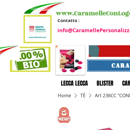
www.CaramelleConLog
Contatto :
info@CaramellePersonalizz
CARA
LECCA LECCA
BLISTER
CA
Home
TÈ
Art 236CC "CON