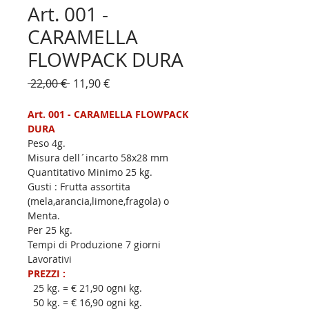
Art. 001 -
CARAMELLA
FLOWPACK DURA
Prezzo
Prezzo
 22,00 € 
11,90 €
regolare
scontato
Art. 001 - CARAMELLA FLOWPACK 
DURA
Peso 4g.
Misura dell´incarto 58x28 mm
Quantitativo Minimo 25 kg.
Gusti : Frutta assortita 
(mela,arancia,limone,fragola) o 
Menta.
Per 25 kg.  
Tempi di Produzione 7 giorni 
Lavorativi
PREZZI :
  25 kg. = € 21,90 ogni kg.
  50 kg. = € 16,90 ogni kg.