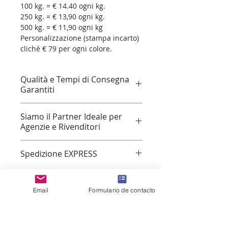
100 kg. = € 14.40 ogni kg.
250 kg. = € 13,90 ogni kg.
500 kg. = € 11,90 ogni kg
Personalizzazione (stampa incarto) 
cliché € 79 per ogni colore.
Qualità e Tempi di Consegna
Garantiti
Prodotti Promozionali e Dolciari di 
Siamo il Partner Ideale per
Qualità Europea
Agenzie e Rivenditori
Scopri la nostra gamma di prodotti 
personalizzabili, ideali per 
***Siamo il partner ideale per 
promuovere il tuo brand con gusto 
Spedizione EXPRESS
agenzie pubblicitarie e rivenditori 
e stile.
che cercano 
prodotti 
Spedizione standard o Express
Personalizzazione a 360°
 in 
 – 
promozionali e dolciari 
tutta Europa . 
Scegli fino a 4 colori o 
personalizzabili
 di alta qualità. La 
Email
Formulario de contacto
UPS - DHL - FEDEX -RABEN -DPD - 
stampa in quadricromia 
nostra offerta unisce creatività, 
HELLMAN  e TRASPORTO DIRETTO 
per un effetto unico e 
sostenibilità e piena conformità 
DEDICATO.
riconoscibile.
agli standard europei, garantendo 
Contatto :
Seguimiento online di ogni 
Spedizione veloce e 